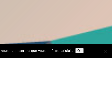
e, nous supposerons que vous en êtes satisfait.
Ok
e mélange des genres, des âges (de 6