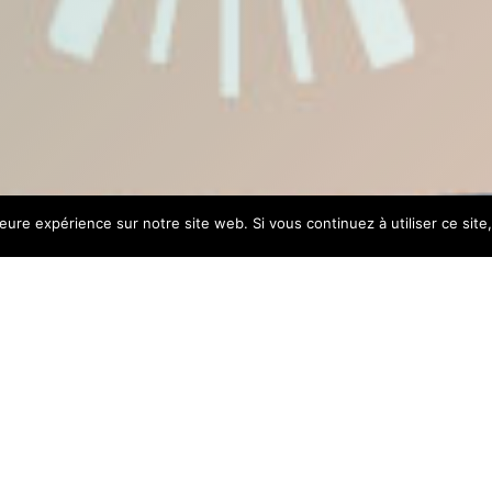
leure expérience sur notre site web. Si vous continuez à utiliser ce sit
timiste fut une réussite grâce à vous et à vos sourires. L