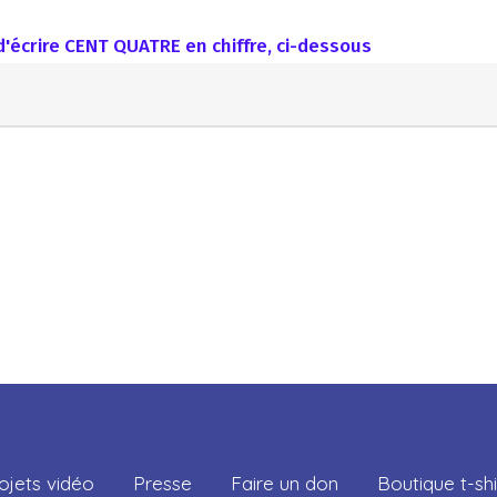
d'écrire CENT QUATRE en chiffre, ci-dessous
ojets vidéo
Presse
Faire un don
Boutique t-shi