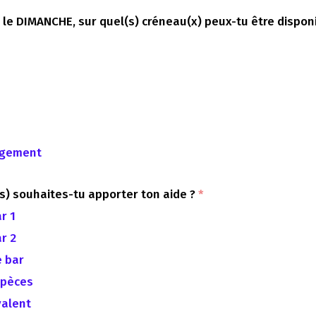
e le DIMANCHE, sur quel(s) créneau(x) peux-tu être disponi
ngement
s) souhaites-tu apporter ton aide ?
*
r 1
r 2
e bar
spèces
valent