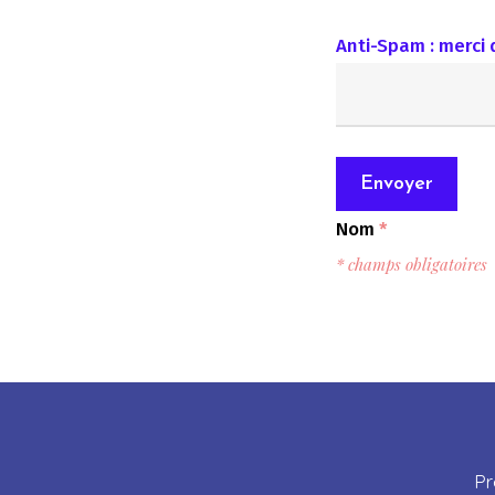
Anti-Spam : merci 
Nom
*
* champs obligatoires
Pr